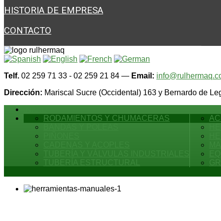
HISTORIA DE EMPRESA
CONTACTO
Telf.
02 259 71 33 - 02 259 21 84 —
Email:
info@rulhermaq.
Dirección:
Mariscal Sucre (Occidental) 163 y Bernardo de Leg
INICIO
RODAMIENTOS Y CHUMACERAS
AC
BANDAS Y POLEAS
HE
PIÑONES
HE
CADENAS Y ACOPLES
MA
TUBERÍA Y VÁLVULAS INDUSTRIALES
EQ
TUBERÍA ESTRUCTURAL
GR