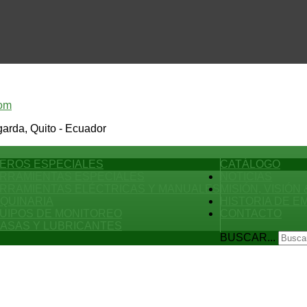
com
arda, Quito - Ecuador
EROS ESPECIALES
CATÁLOGO
RRAMIENTAS ESPECIALES
NOTICIAS
RRAMIENTAS ELÉCTRICAS Y MANUALES
MISIÓN, VISIÓN
QUINARIA
HISTORIA DE 
UIPOS DE MONITOREO
CONTACTO
ASAS Y LUBRICANTES
BUSCAR...