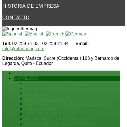
HISTORIA DE EMPRESA
CONTACTO
Telf.
02 259 71 33 - 02 259 21 84 —
Email:
info@rulhermaq.com
Dirección:
Mariscal Sucre (Occidental) 163 y Bernardo de
Legarda, Quito - Ecuador
INICIO
CATÁLOGO
RODAMIENTOS Y CHUMACERAS
BANDAS Y POLEAS
PIÑONES
CADENAS Y ACOPLES
TUBERÍA Y VÁLVULAS INDUSTRIALES
TUBERÍA ESTRUCTURAL
ACEROS ESPECIALES
HERRAMIENTAS ESPECIALES
HERRAMIENTAS ELÉCTRICAS Y